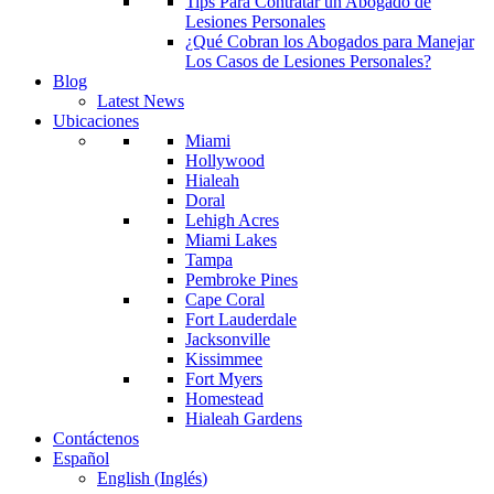
Tips Para Contratar un Abogado de
Lesiones Personales
¿Qué Cobran los Abogados para Manejar
Los Casos de Lesiones Personales?
Blog
Latest News
Ubicaciones
Miami
Hollywood
Hialeah
Doral
Lehigh Acres
Miami Lakes
Tampa
Pembroke Pines
Cape Coral
Fort Lauderdale
Jacksonville
Kissimmee
Fort Myers
Homestead
Hialeah Gardens
Contáctenos
Español
English
(
Inglés
)