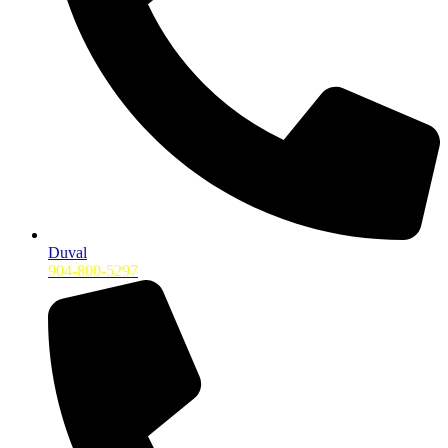
Duval
904-800-5297