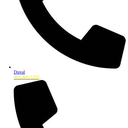
Duval
904-800-5297