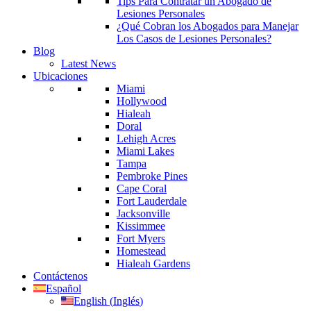
Tips Para Contratar un Abogado de
Lesiones Personales
¿Qué Cobran los Abogados para Manejar
Los Casos de Lesiones Personales?
Blog
Latest News
Ubicaciones
Miami
Hollywood
Hialeah
Doral
Lehigh Acres
Miami Lakes
Tampa
Pembroke Pines
Cape Coral
Fort Lauderdale
Jacksonville
Kissimmee
Fort Myers
Homestead
Hialeah Gardens
Contáctenos
Español
English
(
Inglés
)