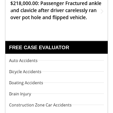
$218,000.00: Passenger Fractured ankle
and clavicle after driver carelessly ran
over pot hole and flipped vehicle.
FREE CASE EVALUATOR
Auto Accidents
Bicycle Accidents
Boating Accidents
Brain Injury
Construction Zone Car Accidents