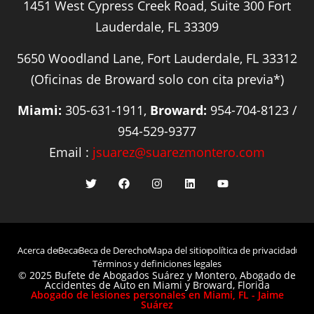
1451 West Cypress Creek Road, Suite 300 Fort
Lauderdale, FL 33309
5650 Woodland Lane, Fort Lauderdale, FL 33312
(Oficinas de Broward solo con cita previa*)
Miami:
305-631-1911,
Broward:
954-704-8123 /
954-529-9377
Email :
jsuarez@suarezmontero.com
Acerca de
Beca
Beca de Derecho
Mapa del sitio
política de privacidad
Términos y definiciones legales
© 2025 Bufete de Abogados Suárez y Montero, Abogado de
Accidentes de Auto en Miami y Broward, Florida
Abogado de lesiones personales en Miami, FL - Jaime
Suárez