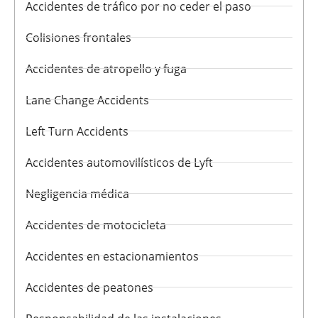
Accidentes de tráfico por no ceder el paso
Colisiones frontales
Accidentes de atropello y fuga
Lane Change Accidents
Left Turn Accidents
Accidentes automovilísticos de Lyft
Negligencia médica
Accidentes de motocicleta
Accidentes en estacionamientos
Accidentes de peatones