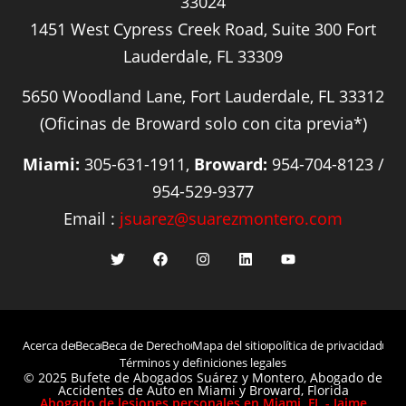
33024
1451 West Cypress Creek Road, Suite 300 Fort
Lauderdale, FL 33309
5650 Woodland Lane, Fort Lauderdale, FL 33312
(Oficinas de Broward solo con cita previa*)
Miami:
305-631-1911,
Broward:
954-704-8123 /
954-529-9377
Email :
jsuarez@suarezmontero.com
Acerca de
Beca
Beca de Derecho
Mapa del sitio
política de privacidad
Términos y definiciones legales
© 2025 Bufete de Abogados Suárez y Montero, Abogado de
Accidentes de Auto en Miami y Broward, Florida
Abogado de lesiones personales en Miami, FL - Jaime