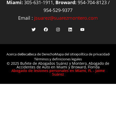
Miami:
305-631-1911,
Broward:
954-704-8123 /
954-529-9377
Email :
jsuarez@suarezmontero.com
Acerca de
Beca
Beca de Derecho
Mapa del sitio
política de privacidad
Términos y definiciones legales
© 2025 Bufete de Abogados Suárez y Montero, Abogado de
Accidentes de Auto en Miami y Broward, Florida
Abogado de lesiones personales en Miami, FL - Jaime
Suárez