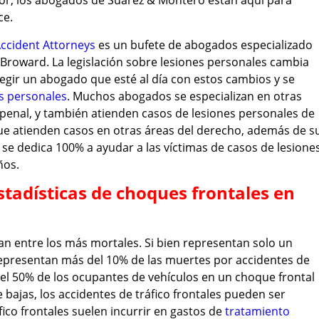
tor, los abogados de Suárez & Montero están aquí para
ce.
Accident Attorneys
es un bufete de abogados especializado
 Broward. La legislación sobre lesiones personales cambia
egir un abogado que esté al día con estos cambios y se
s personales
. Muchos abogados se especializan en otras
penal, y también atienden casos de lesiones personales de
que atienden casos en otras áreas del derecho, además de s
 se dedica 100% a ayudar a las víctimas de casos de lesione
ños.
stadísticas de choques frontales en
ran entre los más mortales. Si bien representan solo un
epresentan más del 10% de las muertes por accidentes de
del 50% de los ocupantes de vehículos en un choque frontal
 bajas, los accidentes de tráfico frontales pueden ser
fico frontales suelen incurrir en gastos de
tratamiento