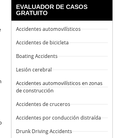
EVALUADOR DE CASOS
GRATUITO
Accidentes automovilísticos
e
Accidentes de bicicleta
Boating Accidents
Lesión cerebral
n
Accidentes automovilísticos en zonas
de construcción
Accidentes de cruceros
Accidentes por conducción distraída
o
Drunk Driving Accidents