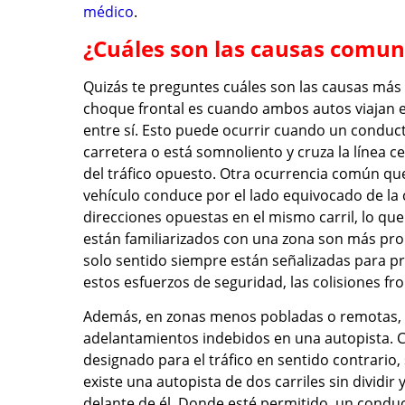
médico
.
¿Cuáles son las causas comune
Quizás te preguntes cuáles son las causas má
choque frontal es cuando ambos autos viajan e
entre sí. Esto puede ocurrir cuando un conducto
carretera o está somnoliento y cruza la línea c
del tráfico opuesto. Otra ocurrencia común qu
vehículo conduce por el lado equivocado de la 
direcciones opuestas en el mismo carril, lo qu
están familiarizados con una zona son más prop
solo sentido siempre están señalizadas para p
estos esfuerzos de seguridad, las colisiones fr
Además, en zonas menos pobladas o remotas, l
adelantamientos indebidos en una autopista. Cua
designado para el tráfico en sentido contrario,
existe una autopista de dos carriles sin dividi
delante de él. Donde esté permitido, un conduct