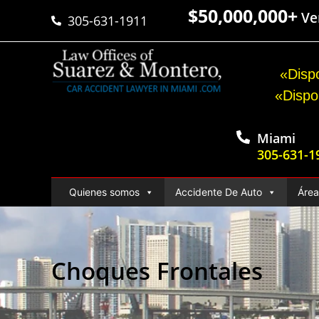
$50,000,000+
Ver
305-631-1911
«Dispo
«Dispo
Miami
305-631-1
Quienes somos
Accidente De Auto
Área
Choques Frontales