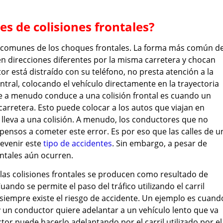
s de colisiones frontales?
s comunes de los choques frontales. La forma más común d
n direcciones diferentes por la misma carretera y chocan
r está distraído con su teléfono, no presta atención a la
entral, colocando el vehículo directamente en la trayectoria
e a menudo conduce a una colisión frontal es cuando un
carretera. Esto puede colocar a los autos que viajan en
e lleva a una colisión. A menudo, los conductores que no
ensos a cometer este error. Es por eso que las calles de u
revenir este
tipo de accidentes
. Sin embargo, a pesar de
ontales aún ocurren.
as colisiones frontales se producen como resultado de
ndo se permite el paso del tráfico utilizando el carril
 siempre existe el riesgo de accidente. Un ejemplo es cuand
r y un conductor quiere adelantar a un vehículo lento que va
or puede hacerlo adelantando por el carril utilizado por el