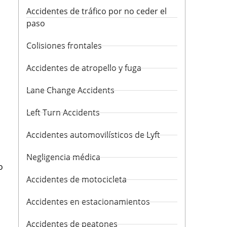
Accidentes de tráfico por no ceder el
paso
Colisiones frontales
Accidentes de atropello y fuga
Lane Change Accidents
Left Turn Accidents
Accidentes automovilísticos de Lyft
Negligencia médica
o
Accidentes de motocicleta
Accidentes en estacionamientos
Accidentes de peatones