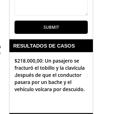
SUBMIT
RESULTADOS DE CASOS
u
s
$218.000,00: Un pasajero se
$99.000
fracturó el tobillo y la clavícula
que req
después de que el conductor
de la b
pasara por un bache y el
golpea
vehículo volcara por descuido.
una em
había 