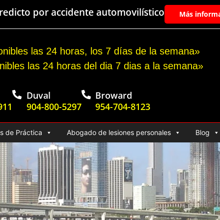
edicto por accidente automovilístico
Más inform
nibles las 24 horas, los 7 días de la semana»
nibles las 24 horas del dia 7 dias a la semana»
Duval
Broward
911
904-800-5297
954-704-8123
s de Práctica
Abogado de lesiones personales
Blog