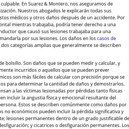
e culpable. En Suarez & Montero, nos aseguramos de
nización. Nuestros abogados le explicarán todas sus
stos médicos y otros daños después de un accidente. Por
ontal mientras trabajaba, podría tener derecho a una
conductor que causó sus lesiones trabajaba para una
andarla por sus lesiones. Los daños en los
casos de
n dos categorías amplias que generalmente se describen
 bolsillo. Son daños que se pueden medir y calcular, y
lmente incurridos o aquellos que se pueden prever
icos son más fáciles de calcular con precisión porque se
cos para determinar la cantidad de daños y demostrarlos.
an a las víctimas lesionadas por pérdidas tanto físicas
incluir la angustia física y emocional resultante del
na persona. Estos se describen comúnmente como daños por
s no económicos pueden incluir la pérdida significativa y
; lesiones permanentes dentro de un grado justificable d
desfiguración; y cicatrices o desfiguración permanentes. Lo