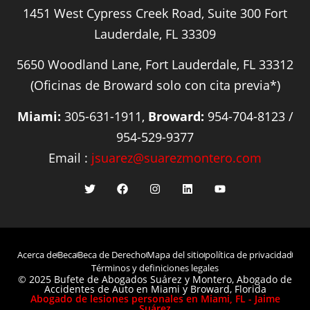
1451 West Cypress Creek Road, Suite 300 Fort
Lauderdale, FL 33309
5650 Woodland Lane, Fort Lauderdale, FL 33312
(Oficinas de Broward solo con cita previa*)
Miami:
305-631-1911,
Broward:
954-704-8123 /
954-529-9377
Email :
jsuarez@suarezmontero.com
Acerca de
Beca
Beca de Derecho
Mapa del sitio
política de privacidad
Términos y definiciones legales
© 2025 Bufete de Abogados Suárez y Montero, Abogado de
Accidentes de Auto en Miami y Broward, Florida
Abogado de lesiones personales en Miami, FL - Jaime
Suárez