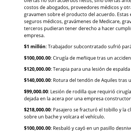
ofertas no son acuerdos netos, sino ofertas ant
costos de abogados, proveedores médicos y otr
gravamen sobre el producto del acuerdo. Estas
seguros médicos, gravámenes de Medicare, gra
terceros pudieran tener derecho a hacer cumplir.
empresa.
$1 millón
: Trabajador subcontratado sufrió parál
$100,000.00
: Cirugía de meñique tras un acciden
$120,000.00
: Terapia para una lesión de espalda
$140,000.00
: Rotura del tendón de Aquiles tras 
$99,000.00
: Lesión de rodilla que requirió cirug
dejada en la acera por una empresa constructor
$218,000.00
: Pasajero se fracturó el tobillo y l
sobre un bache y volcara el vehículo.
$100,000.00
: Resbaló y cayó en un pasillo desni