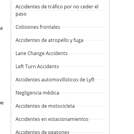
Accidentes de tráfico por no ceder el
paso
Colisiones frontales
na
Accidentes de atropello y fuga
Lane Change Accidents
Left Turn Accidents
Accidentes automovilísticos de Lyft
a
Negligencia médica
ue
Accidentes de motocicleta
Accidentes en estacionamientos
Accidentes de peatones