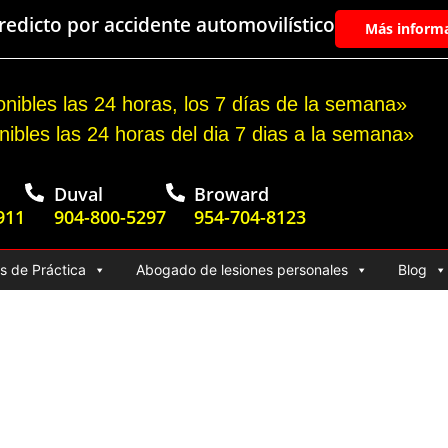
edicto por accidente automovilístico
Más inform
nibles las 24 horas, los 7 días de la semana»
nibles las 24 horas del dia 7 dias a la semana»
Duval
Broward
911
904-800-5297
954-704-8123
s de Práctica
Abogado de lesiones personales
Blog