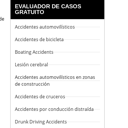
EVALUADOR DE CASOS
GRATUITO
de
Accidentes automovilísticos
Accidentes de bicicleta
Boating Accidents
Lesión cerebral
Accidentes automovilísticos en zonas
de construcción
Accidentes de cruceros
Accidentes por conducción distraída
Drunk Driving Accidents