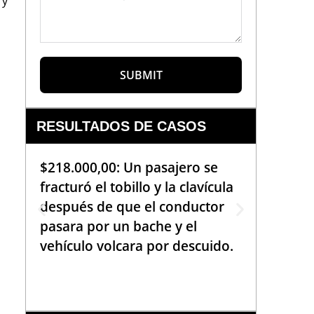
 y
SUBMIT
RESULTADOS DE CASOS
$218.000,00: Un pasajero se
$99.000
fracturó el tobillo y la clavícula
que req
después de que el conductor
de la b
pasara por un bache y el
golpea
vehículo volcara por descuido.
una em
había 