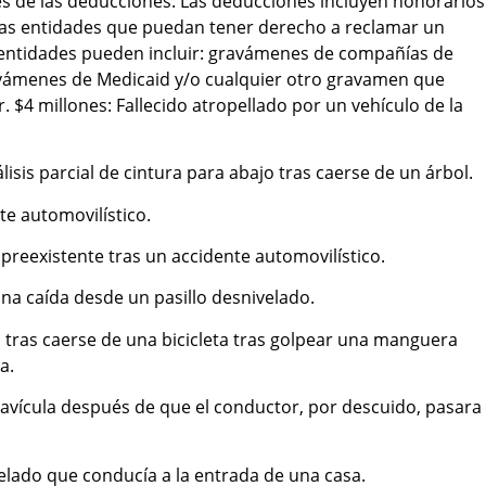
es de las deducciones. Las deducciones incluyen honorarios
as entidades que puedan tener derecho a reclamar un
 entidades pueden incluir: gravámenes de compañías de
vámenes de Medicaid y/o cualquier otro gravamen que
 $4 millones: Fallecido atropellado por un vehículo de la
isis parcial de cintura para abajo tras caerse de un árbol.
te automovilístico.
 preexistente tras un accidente automovilístico.
una caída desde un pasillo desnivelado.
ía tras caerse de una bicicleta tras golpear una manguera
a.
a clavícula después de que el conductor, por descuido, pasara
velado que conducía a la entrada de una casa.