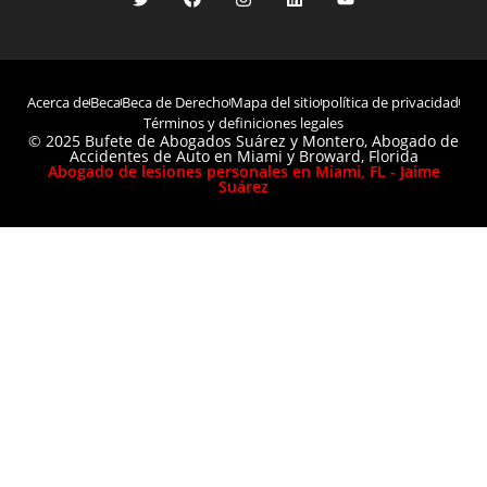
Acerca de
Beca
Beca de Derecho
Mapa del sitio
política de privacidad
Términos y definiciones legales
© 2025 Bufete de Abogados Suárez y Montero, Abogado de
Accidentes de Auto en Miami y Broward, Florida
Abogado de lesiones personales en Miami, FL - Jaime
Suárez