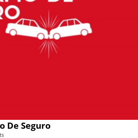
o De Seguro
ts