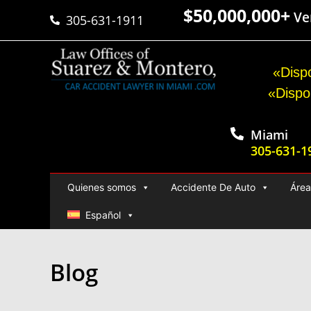
$50,000,000+
Ver
305-631-1911
«Dispo
«Dispo
Miami
305-631-1
Quienes somos
Accidente De Auto
Área
Español
Blog