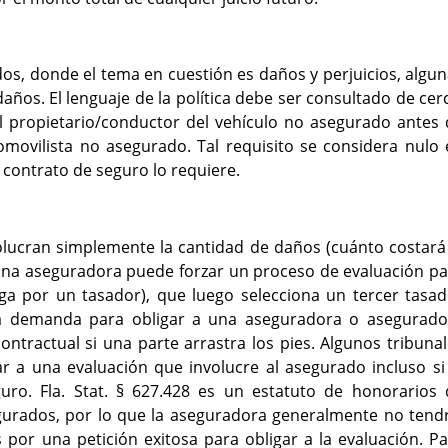
os, donde el tema en cuestión es daños y perjuicios, algu
 daños. El lenguaje de la política debe ser consultado de cer
 propietario/conductor del vehículo no asegurado antes 
ovilista no asegurado. Tal requisito se considera nulo 
l contrato de seguro lo requiere.
olucran simplemente la cantidad de daños (cuánto costará
una aseguradora puede forzar un proceso de evaluación pa
aga por un tasador), que luego selecciona un tercer tasa
na demanda para obligar a una aseguradora o asegurado
ontractual si una parte arrastra los pies. Algunos tribuna
r a una evaluación que involucre al asegurado incluso si
uro. Fla. Stat. § 627.428 es un estatuto de honorarios 
gurados, por lo que la aseguradora generalmente no tendr
por una petición exitosa para obligar a la evaluación. P