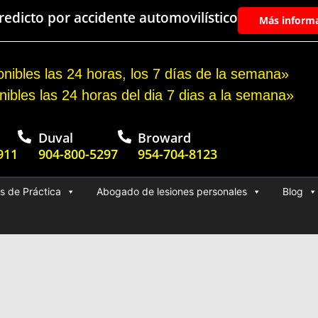
edicto por accidente automovilístico
Más inform
nibles las 24 horas, los 7 días de la semana»
nibles las 24 horas del dia 7 dias a la semana»
Duval
Broward
911
904-800-5297
954-704-8123
s de Práctica
Abogado de lesiones personales
Blog