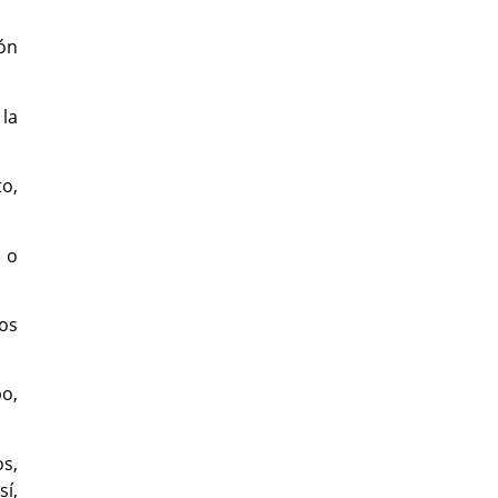
ión
la
o,
 o
ios
po,
os,
í,