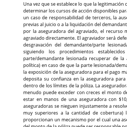
Una vez que se establece lo que la legitimación
determinar los cursos de acción disponibles par
un caso de responsabilidad de terceros, la ause
previas al juicio o a la liquidación del demandan
por la aseguradora del agraviado, el recurso
agraviado directamente. El agraviador será defe
desgravación del demandante/parte lesionad
siguiendo los procedimientos establecid
parte/demandante lesionada recuperar de la a
política) en caso de que la parte lesionada/dema
la exposición de la aseguradora para el pago más
deposita su confianza en la aseguradora para 
dentro de los límites de la póliza. La asegurador
menudo puede exceder con creces el monto de 
estar en manos de una aseguradora con $10,00
aseguradoras se nieguen injustamente a resolve
muy superiores a la cantidad de cobertura) l
proporcionan un mecanismo por el cual una as
del monto de la póliza puede ser responsable por