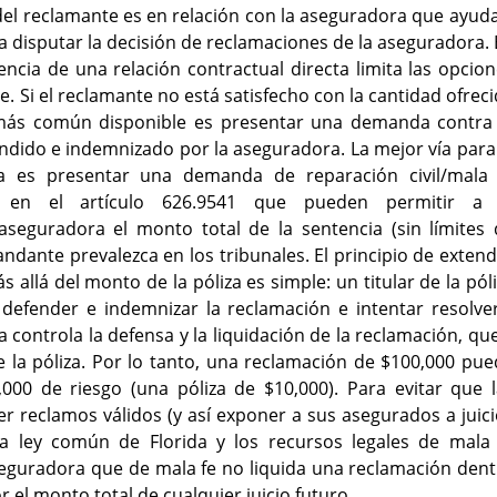
 del reclamante es en relación con la aseguradora que ayud
a disputar la decisión de reclamaciones de la aseguradora.
ncia de una relación contractual directa limita las opcio
te. Si el reclamante no está satisfecho con la cantidad ofrec
 más común disponible es presentar una demanda contra 
ndido e indemnizado por la aseguradora. La mejor vía para
a es presentar una demanda de reparación civil/mala 
os en el artículo 626.9541 que pueden permitir a 
seguradora el monto total de la sentencia (sin límites 
ndante prevalezca en los tribunales. El principio de exten
 allá del monto de la póliza es simple: un titular de la pól
defender e indemnizar la reclamación e intentar resolver
a controla la defensa y la liquidación de la reclamación, qu
la póliza. Por lo tanto, una reclamación de $100,000 pue
0 de riesgo (una póliza de $10,000). Para evitar que l
r reclamos válidos (y así exponer a sus asegurados a juic
a ley común de Florida y los recursos legales de mala 
eguradora que de mala fe no liquida una reclamación dent
 el monto total de cualquier juicio futuro.