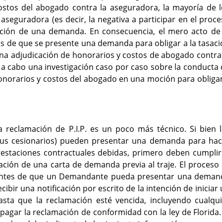
 costos del abogado contra la aseguradora, la mayoría de 
aseguradora (es decir, la negativa a participar en el proc
ación de una demanda. En consecuencia, el mero acto de 
és de que se presente una demanda para obligar a la tasac
una adjudicación de honorarios y costos de abogado contra
 a cabo una investigación caso por caso sobre la conducta
honorarios y costos del abogado en una moción para obliga
 reclamación de P.I.P. es un poco más técnico. Si bien l
(o sus cesionarios) pueden presentar una demanda para ha
prestaciones contractuales debidas, primero deben cumpli
ación de una carta de demanda previa al traje. El proceso
ue antes de que un Demandante pueda presentar una deman
bir una notificación por escrito de la intención de iniciar
hasta que la reclamación esté vencida, incluyendo cualqu
agar la reclamación de conformidad con la ley de Florida.