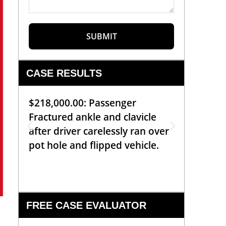
SUBMIT
CASE RESULTS
$218,000.00: Passenger
$99,00
Fractured ankle and clavicle
requiri
after driver carelessly ran over
off bic
pot hole and flipped vehicle.
left o
constr
FREE CASE EVALUATOR