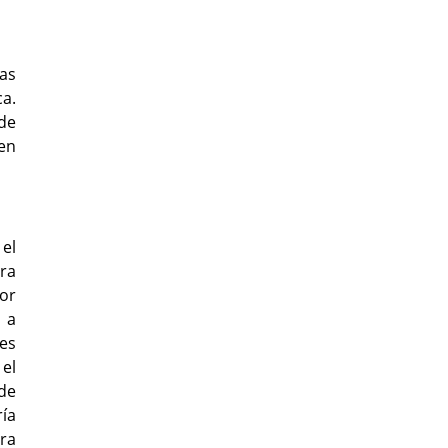
nas
ca.
de
en
 el
ra
dor
 a
les
 el
de
ía
ara