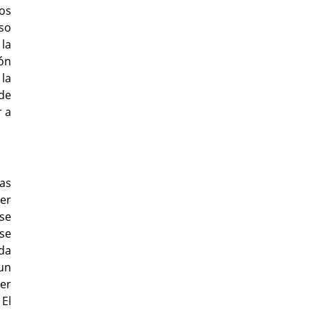
los
eso
la
ión
 la
 de
r a
as
cer
rse
 se
da
 un
ier
 El