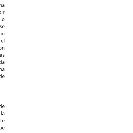
ha
bir
 o
 se
tio
 el
con
as
da
na
 de
de
la
rte
que