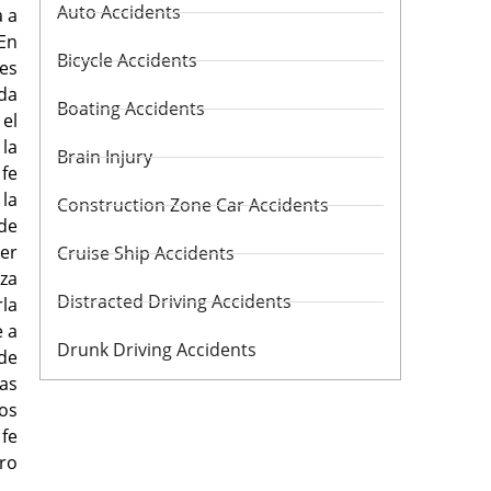
Auto Accidents
a a
 En
Bicycle Accidents
nes
ida
Boating Accidents
el
 la
Brain Injury
fe
la
Construction Zone Car Accidents
de
der
Cruise Ship Accidents
iza
Distracted Driving Accidents
la
e a
Drunk Driving Accidents
de
as
ios
fe
ro