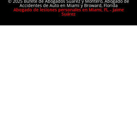
© 2025 Bufete de Abogados Suárez y Montero, Abogado de
Accidentes de Auto en Miami y Broward, Florida
Abogado de lesiones personales en Miami, FL - Jaime
Suárez