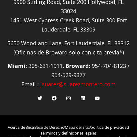
9900 Stirling Road, Suite 200 Hollywood, FL
33024
1451 West Cypress Creek Road, Suite 300 Fort
Lauderdale, FL 33309
5650 Woodland Lane, Fort Lauderdale, FL 33312
(Oficinas de Broward solo con cita previa*)
Miami:
305-631-1911,
Broward:
954-704-8123 /
954-529-9377
Email :
jsuarez@suarezmontero.com
Acerca de
Beca
Beca de Derecho
Mapa del sitio
política de privacidad
Términos y definiciones legales