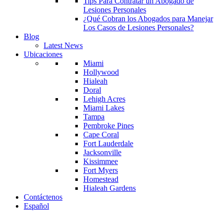
Tips Para Contratar un Abogado de
Lesiones Personales
¿Qué Cobran los Abogados para Manejar
Los Casos de Lesiones Personales?
Blog
Latest News
Ubicaciones
Miami
Hollywood
Hialeah
Doral
Lehigh Acres
Miami Lakes
Tampa
Pembroke Pines
Cape Coral
Fort Lauderdale
Jacksonville
Kissimmee
Fort Myers
Homestead
Hialeah Gardens
Contáctenos
Español