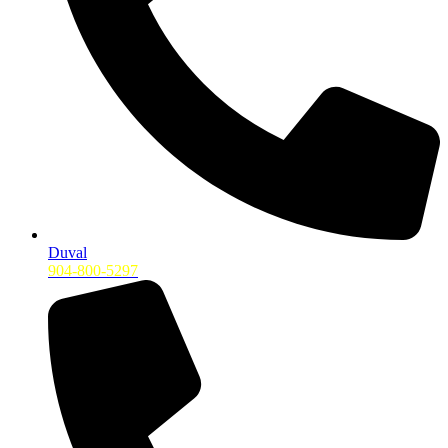
Duval
904-800-5297