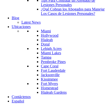
Tips Para Contratar un Abogado de
Lesiones Personales
¿Qué Cobran los Abogados para Manejar
Los Casos de Lesiones Personales?
Blog
Latest News
Ubicaciones
Miami
Hollywood
Hialeah
Doral
Lehigh Acres
Miami Lakes
Tampa
Pembroke Pines
Cape Coral
Fort Lauderdale
Jacksonville
Kissimmee
Fort Myers
Homestead
Hialeah Gardens
Contáctenos
Español