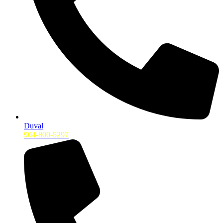
Duval
904-800-5297