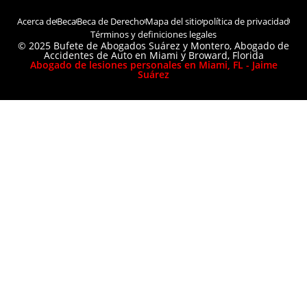
Acerca de
Beca
Beca de Derecho
Mapa del sitio
política de privacidad
Términos y definiciones legales
© 2025 Bufete de Abogados Suárez y Montero, Abogado de
Accidentes de Auto en Miami y Broward, Florida
Abogado de lesiones personales en Miami, FL - Jaime
Suárez