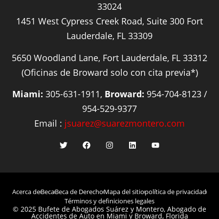
33024
1451 West Cypress Creek Road, Suite 300 Fort
Lauderdale, FL 33309
5650 Woodland Lane, Fort Lauderdale, FL 33312
(Oficinas de Broward solo con cita previa*)
Miami:
305-631-1911,
Broward:
954-704-8123 /
954-529-9377
Email :
jsuarez@suarezmontero.com
Acerca de
Beca
Beca de Derecho
Mapa del sitio
política de privacidad
Términos y definiciones legales
© 2025 Bufete de Abogados Suárez y Montero, Abogado de
Accidentes de Auto en Miami y Broward, Florida