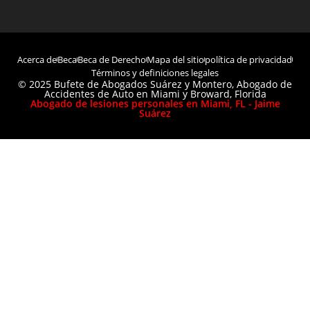
Acerca de
Beca
Beca de Derecho
Mapa del sitio
política de privacidad
Términos y definiciones legales
© 2025 Bufete de Abogados Suárez y Montero, Abogado de
Accidentes de Auto en Miami y Broward, Florida
Abogado de lesiones personales en Miami, FL - Jaime
Suárez