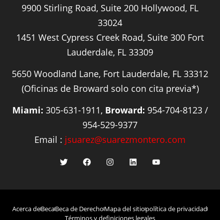
9900 Stirling Road, Suite 200 Hollywood, FL
33024
1451 West Cypress Creek Road, Suite 300 Fort
Lauderdale, FL 33309
5650 Woodland Lane, Fort Lauderdale, FL 33312
(Oficinas de Broward solo con cita previa*)
Miami:
305-631-1911,
Broward:
954-704-8123 /
954-529-9377
Email :
jsuarez@suarezmontero.com
Acerca de
Beca
Beca de Derecho
Mapa del sitio
política de privacidad
Términos y definiciones legales