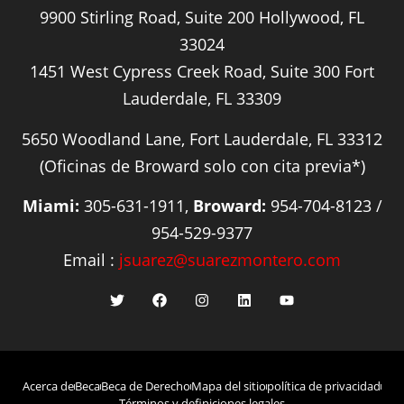
9900 Stirling Road, Suite 200 Hollywood, FL
33024
1451 West Cypress Creek Road, Suite 300 Fort
Lauderdale, FL 33309
5650 Woodland Lane, Fort Lauderdale, FL 33312
(Oficinas de Broward solo con cita previa*)
Miami:
305-631-1911,
Broward:
954-704-8123 /
954-529-9377
Email :
jsuarez@suarezmontero.com
Acerca de
Beca
Beca de Derecho
Mapa del sitio
política de privacidad
Términos y definiciones legales