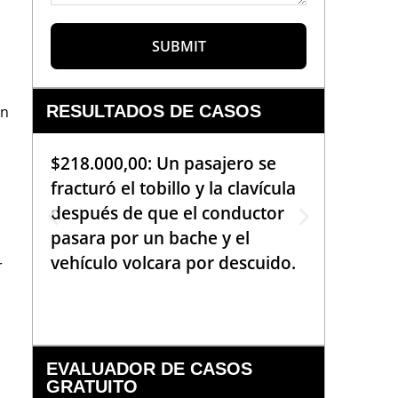
SUBMIT
RESULTADOS DE CASOS
on
$218.000,00: Un pasajero se
$99.000
fracturó el tobillo y la clavícula
que req
después de que el conductor
de la b
pasara por un bache y el
golpea
vehículo volcara por descuido.
una em
r
había 
EVALUADOR DE CASOS
GRATUITO