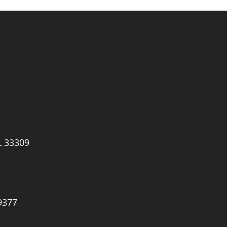
L 33309
9377