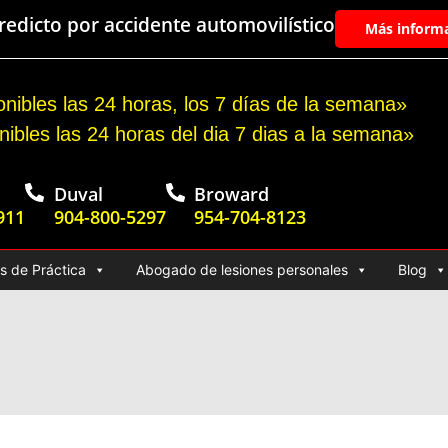
edicto por accidente automovilístico
Más inform
nibles las 24 horas, los 7 días de la semana»
nibles las 24 horas del dia 7 dias a la semana»
Duval
Broward
911
904-800-5297
954-704-8123
s de Práctica
Abogado de lesiones personales
Blog