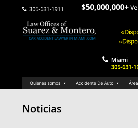
$50,000,000+
Ver
305-631-1911
«Dispo
«Dispo
Miami
305-631-1
Quienes somos
Accidente De Auto
Área
Noticias