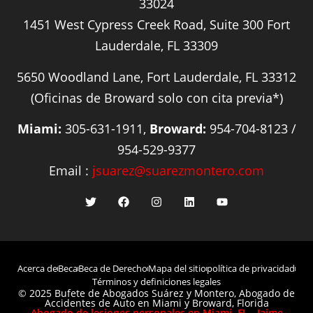
33024
1451 West Cypress Creek Road, Suite 300 Fort
Lauderdale, FL 33309
5650 Woodland Lane, Fort Lauderdale, FL 33312
(Oficinas de Broward solo con cita previa*)
Miami:
305-631-1911,
Broward:
954-704-8123 /
954-529-9377
Email :
jsuarez@suarezmontero.com
Acerca de
Beca
Beca de Derecho
Mapa del sitio
política de privacidad
Términos y definiciones legales
© 2025 Bufete de Abogados Suárez y Montero, Abogado de
Accidentes de Auto en Miami y Broward, Florida
Abogado de lesiones personales en Miami, FL - Jaime