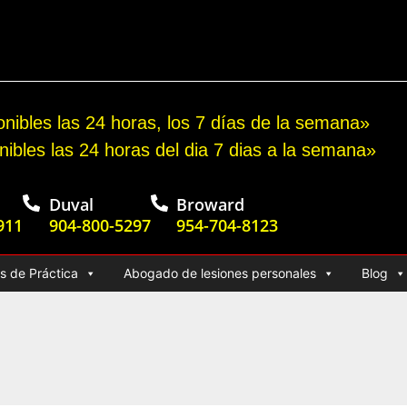
o por accidente automovilístico
nibles las 24 horas, los 7 días de la semana»
nibles las 24 horas del dia 7 dias a la semana»
Duval
Broward
911
904-800-5297
954-704-8123
s de Práctica
Abogado de lesiones personales
Blog