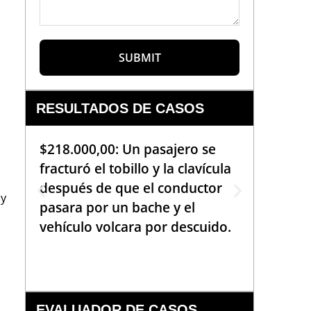
SUBMIT
RESULTADOS DE CASOS
$218.000,00: Un pasajero se
$99.000
fracturó el tobillo y la clavícula
que req
después de que el conductor
de la b
 y
pasara por un bache y el
golpea
vehículo volcara por descuido.
una em
había 
EVALUADOR DE CASOS