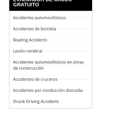
GRATUITO
Accidentes automovilísticos
Accidentes de bicicleta
Boating Accidents
Lesión cerebral
Accidentes automovilísticos en zonas
de construcción
Accidentes de cruceros
Accidentes por conducción distraída
Drunk Driving Accidents