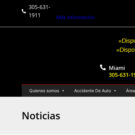
305-631-
$50,000,000+
Veredict
1911
Más información
«Dispo
«Dispo
Miami
305-631-1
Quienes somos
Accidente De Auto
Área
Noticias