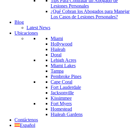
Tips Para Contratar un Abogado de
Lesiones Personales
¿Qué Cobran los Abogados para Manejar
Los Casos de Lesiones Personales?
Blog
Latest News
Ubicaciones
Miami
Hollywood
Hialeah
Doral
Lehigh Acres
Miami Lakes
Tampa
Pembroke Pines
Cape Coral
Fort Lauderdale
Jacksonville
Kissimmee
Fort Myers
Homestead
Hialeah Gardens
Contáctenos
Español