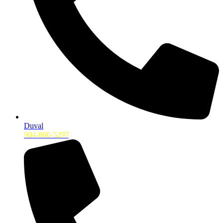
Duval
904-800-5297