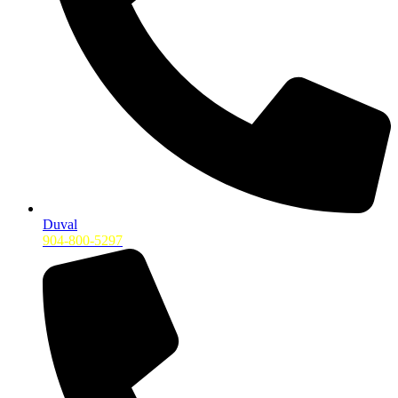
Duval
904-800-5297