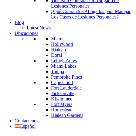
Tips Para Contratar un Abogado de
Lesiones Personales
¿Qué Cobran los Abogados para Manejar
Los Casos de Lesiones Personales?
Blog
Latest News
Ubicaciones
Miami
Hollywood
Hialeah
Doral
Lehigh Acres
Miami Lakes
Tampa
Pembroke Pines
Cape Coral
Fort Lauderdale
Jacksonville
Kissimmee
Fort Myers
Homestead
Hialeah Gardens
Contáctenos
Español