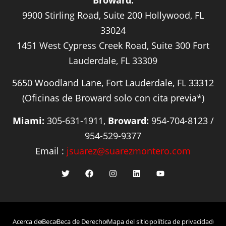
Broward:
9900 Stirling Road, Suite 200 Hollywood, FL
33024
1451 West Cypress Creek Road, Suite 300 Fort
Lauderdale, FL 33309
5650 Woodland Lane, Fort Lauderdale, FL 33312
(Oficinas de Broward solo con cita previa*)
Miami:
305-631-1911,
Broward:
954-704-8123 /
954-529-9377
Email :
jsuarez@suarezmontero.com
Acerca de
Beca
Beca de Derecho
Mapa del sitio
política de privacidad