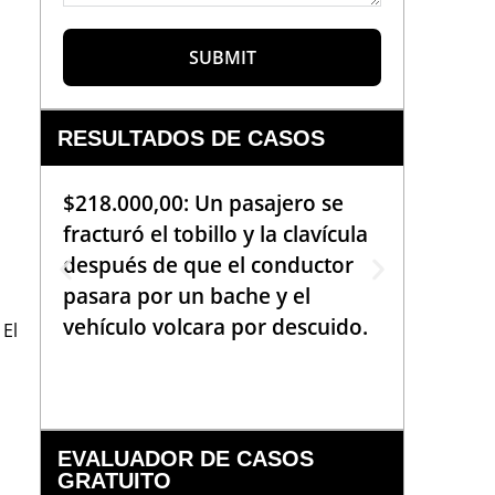
SUBMIT
RESULTADOS DE CASOS
$218.000,00: Un pasajero se
$99.000
fracturó el tobillo y la clavícula
que req
s
después de que el conductor
de la b
pasara por un bache y el
golpea
vehículo volcara por descuido.
una em
 El
había 
EVALUADOR DE CASOS
GRATUITO