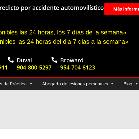
edicto por accidente automovilístico
Más inform
nibles las 24 horas, los 7 días de la semana»
nibles las 24 horas del dia 7 dias a la semana»
Duval
Broward
911
904-800-5297
954-704-8123
s de Práctica
Abogado de lesiones personales
Blog