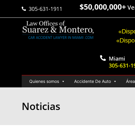
$50,000,000+
Ver
305-631-1911
«Dispo
«Dispo
Miami
305-631-1
Quienes somos
Accidente De Auto
Área
Noticias