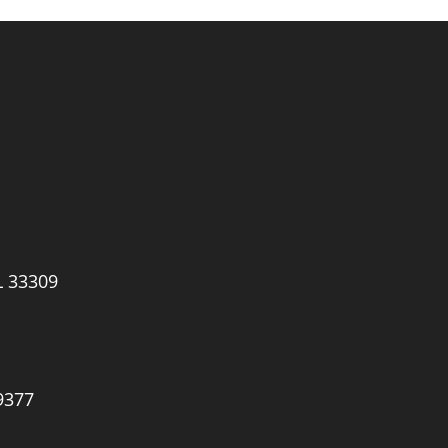
L 33309
9377