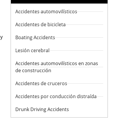
Accidentes automovilísticos
Accidentes de bicicleta
 y
Boating Accidents
Lesión cerebral
Accidentes automovilísticos en zonas
de construcción
Accidentes de cruceros
Accidentes por conducción distraída
Drunk Driving Accidents