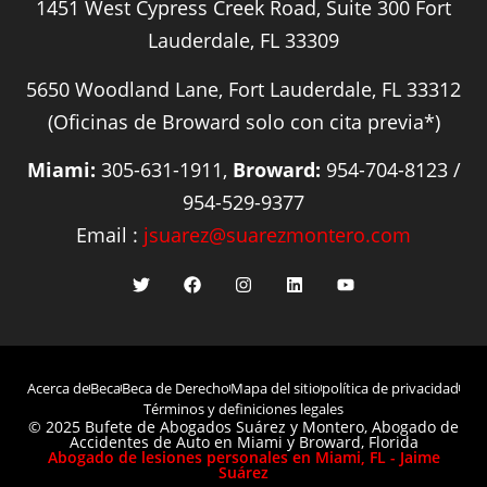
1451 West Cypress Creek Road, Suite 300 Fort
Lauderdale, FL 33309
5650 Woodland Lane, Fort Lauderdale, FL 33312
(Oficinas de Broward solo con cita previa*)
Miami:
305-631-1911,
Broward:
954-704-8123 /
954-529-9377
Email :
jsuarez@suarezmontero.com
Acerca de
Beca
Beca de Derecho
Mapa del sitio
política de privacidad
Términos y definiciones legales
© 2025 Bufete de Abogados Suárez y Montero, Abogado de
Accidentes de Auto en Miami y Broward, Florida
Abogado de lesiones personales en Miami, FL - Jaime
Suárez