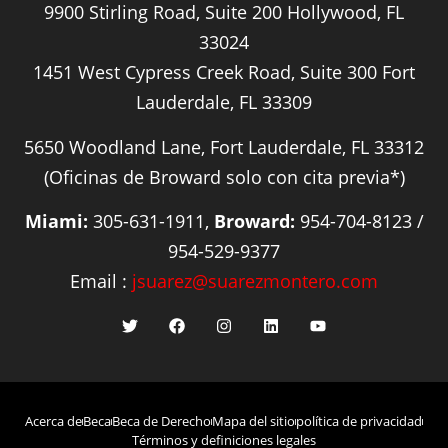
9900 Stirling Road, Suite 200 Hollywood, FL
33024
1451 West Cypress Creek Road, Suite 300 Fort
Lauderdale, FL 33309
5650 Woodland Lane, Fort Lauderdale, FL 33312
(Oficinas de Broward solo con cita previa*)
Miami:
305-631-1911,
Broward:
954-704-8123 /
954-529-9377
Email :
jsuarez@suarezmontero.com
Acerca de
Beca
Beca de Derecho
Mapa del sitio
política de privacidad
Términos y definiciones legales