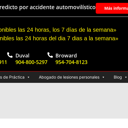
edicto por accidente automovilístico
Más inform
nibles las 24 horas, los 7 días de la semana»
nibles las 24 horas del dia 7 dias a la semana»
Duval
Broward
911
904-800-5297
954-704-8123
s de Práctica
Abogado de lesiones personales
Blog