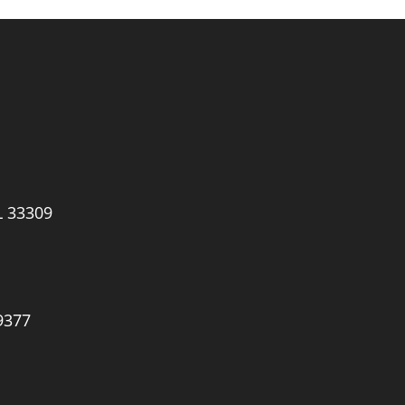
L 33309
9377