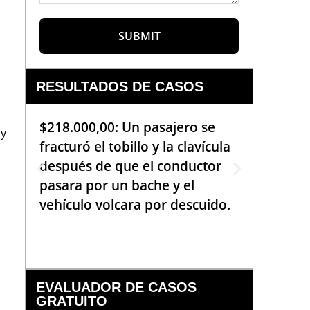
SUBMIT
RESULTADOS DE CASOS
$218.000,00: Un pasajero se
$99.000
 y
fracturó el tobillo y la clavícula
que req
después de que el conductor
de la b
pasara por un bache y el
golpea
vehículo volcara por descuido.
una em
había 
EVALUADOR DE CASOS
GRATUITO