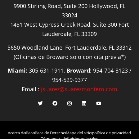
9900 Stirling Road, Suite 200 Hollywood, FL
33024
1451 West Cypress Creek Road, Suite 300 Fort
Lauderdale, FL 33309
5650 Woodland Lane, Fort Lauderdale, FL 33312
(Oficinas de Broward solo con cita previa*)
Miami:
305-631-1911,
Broward:
954-704-8123 /
954-529-9377
Email :
jsuarez@suarezmontero.com
Acerca de
Beca
Beca de Derecho
Mapa del sitio
política de privacidad
Términos y definiciones legales