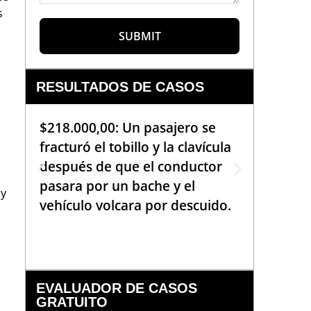
s
SUBMIT
RESULTADOS DE CASOS
$218.000,00: Un pasajero se
$99.000
fracturó el tobillo y la clavícula
que req
después de que el conductor
de la b
pasara por un bache y el
golpea
 y
vehículo volcara por descuido.
una em
había 
EVALUADOR DE CASOS
GRATUITO