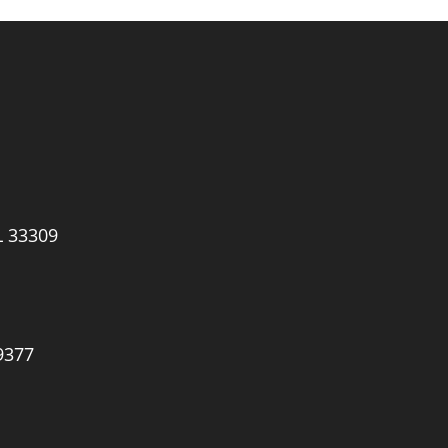
L 33309
9377