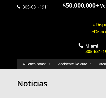
$50,000,000+
Ver
305-631-1911
«Dispo
«Dispo
Miami
305-631-1
Quienes somos
Accidente De Auto
Área
Noticias