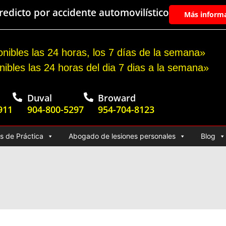
edicto por accidente automovilístico
Más inform
nibles las 24 horas, los 7 días de la semana»
nibles las 24 horas del dia 7 dias a la semana»
Duval
Broward
911
904-800-5297
954-704-8123
s de Práctica
Abogado de lesiones personales
Blog