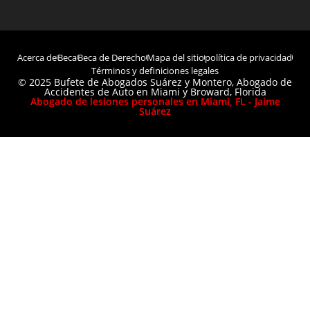
Acerca de
Beca
Beca de Derecho
Mapa del sitio
política de privacidad
Términos y definiciones legales
© 2025 Bufete de Abogados Suárez y Montero, Abogado de
Accidentes de Auto en Miami y Broward, Florida
Abogado de lesiones personales en Miami, FL - Jaime
Suárez