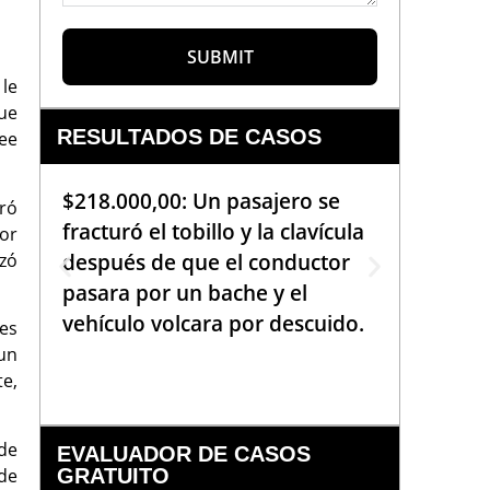
SUBMIT
le
ue
RESULTADOS DE CASOS
see
$218.000,00: Un pasajero se
$99.000
ró
fracturó el tobillo y la clavícula
que req
por
zó
después de que el conductor
de la b
pasara por un bache y el
golpea
vehículo volcara por descuido.
una em
 es
había 
un
te,
de
EVALUADOR DE CASOS
 de
GRATUITO