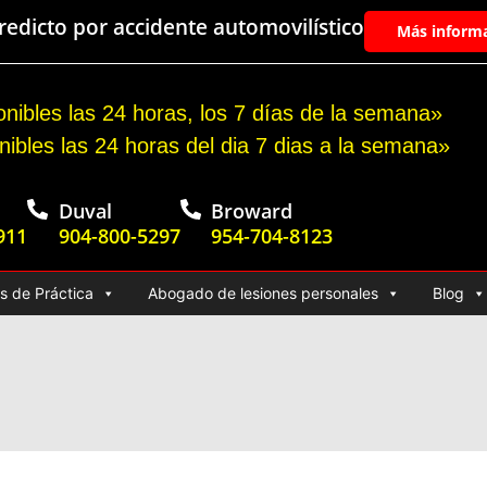
edicto por accidente automovilístico
Más inform
nibles las 24 horas, los 7 días de la semana»
nibles las 24 horas del dia 7 dias a la semana»
Duval
Broward
911
904-800-5297
954-704-8123
s de Práctica
Abogado de lesiones personales
Blog