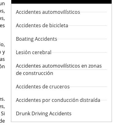
un
s,
Accidentes automovilísticos
s,
es
Accidentes de bicicleta
Boating Accidents
do,
 y
Lesión cerebral
tas
Accidentes automovilísticos en zonas
ión
de construcción
Accidentes de cruceros
es.
Accidentes por conducción distraída
s,
 Si
Drunk Driving Accidents
 de