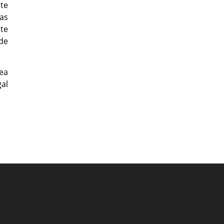
te
as
te
de
ea
al