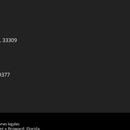
L 33309
9377
ones legales
i y Broward, Florida