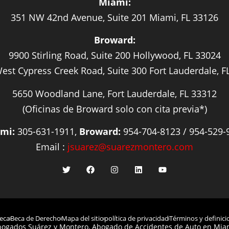
Miami:
351 NW 42nd Avenue, Suite 201 Miami, FL 33126
Broward:
9900 Stirling Road, Suite 200 Hollywood, FL 33024
est Cypress Creek Road, Suite 300 Fort Lauderdale, F
5650 Woodland Lane, Fort Lauderdale, FL 33312
(Oficinas de Broward solo con cita previa*)
mi:
305-631-1911,
Broward:
954-704-8123 / 954-529-
Email :
jsuarez@suarezmontero.com
eca
Beca de Derecho
Mapa del sitio
política de privacidad
Términos y definici
ogados Suárez y Montero, Abogado de Accidentes de Auto en Miam