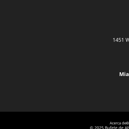
1451 W
Mia
Acerca de
B
© 2025 Bufete de Ab