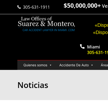
$50,000,000+
Ver
305-631-1911
«Dispo
«Dispo
Miami
305-631-1
Quienes somos
Accidente De Auto
Área
Noticias