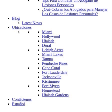
Tips Para Contratar un Abogado de
Lesiones Personales
¿Qué Cobran los Abogados para Manejar
Los Casos de Lesiones Personales?
Blog
Latest News
Ubicaciones
Miami
Hollywood
Hialeah
Doral
Lehigh Acres
Miami Lakes
Tampa
Pembroke Pines
Cape Coral
Fort Lauderdale
Jacksonville
Kissimmee
Fort Myers
Homestead
Hialeah Gardens
Contáctenos
Español