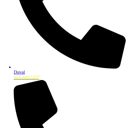
Duval
904-800-5297