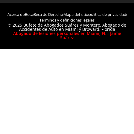
Acerca de
Beca
Beca de Derecho
Mapa del sitio
política de privacidad
Términos y definiciones legales
© 2025 Bufete de Abogados Suárez y Montero, Abogado de
Accidentes de Auto en Miami y Broward, Florida
Abogado de lesiones personales en Miami, FL - Jaime
Suárez