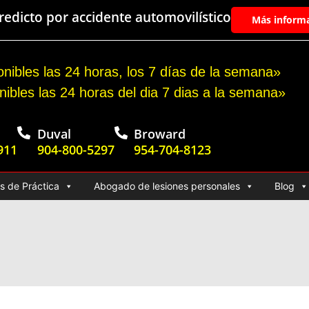
edicto por accidente automovilístico
Más inform
nibles las 24 horas, los 7 días de la semana»
nibles las 24 horas del dia 7 dias a la semana»
Duval
Broward
911
904-800-5297
954-704-8123
s de Práctica
Abogado de lesiones personales
Blog