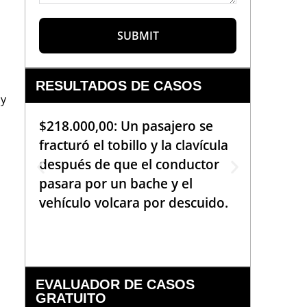
SUBMIT
RESULTADOS DE CASOS
 y
$218.000,00: Un pasajero se
$99.000
fracturó el tobillo y la clavícula
que req
después de que el conductor
de la b
pasara por un bache y el
golpea
vehículo volcara por descuido.
una em
había 
EVALUADOR DE CASOS
GRATUITO