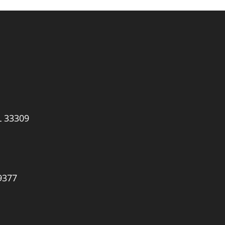
L 33309
9377