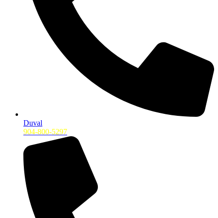
Duval
904-800-5297