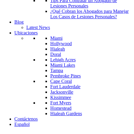
Tips Para Contratar un Abogado de
Lesiones Personales
¿Qué Cobran los Abogados para Manejar
Los Casos de Lesiones Personales?
Blog
Latest News
Ubicaciones
Miami
Hollywood
Hialeah
Doral
Lehigh Acres
Miami Lakes
Tampa
Pembroke Pines
Cape Coral
Fort Lauderdale
Jacksonville
Kissimmee
Fort Myers
Homestead
Hialeah Gardens
Contáctenos
Español