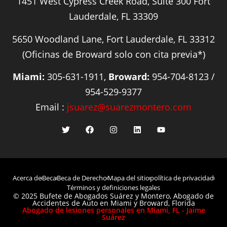
1451 West Cypress Creek Road, Suite 300 Fort
Lauderdale, FL 33309
5650 Woodland Lane, Fort Lauderdale, FL 33312
(Oficinas de Broward solo con cita previa*)
Miami:
305-631-1911,
Broward:
954-704-8123 /
954-529-9377
Email :
jsuarez@suarezmontero.com
Acerca de
Beca
Beca de Derecho
Mapa del sitio
política de privacidad
Términos y definiciones legales
© 2025 Bufete de Abogados Suárez y Montero, Abogado de
Accidentes de Auto en Miami y Broward, Florida
Abogado de lesiones personales en Miami, FL - Jaime
Suárez