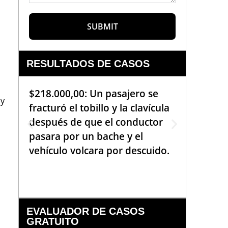
SUBMIT
RESULTADOS DE CASOS
$218.000,00: Un pasajero se
$99.000
 y
fracturó el tobillo y la clavícula
que req
después de que el conductor
de la b
pasara por un bache y el
golpea
vehículo volcara por descuido.
una em
había 
EVALUADOR DE CASOS
GRATUITO