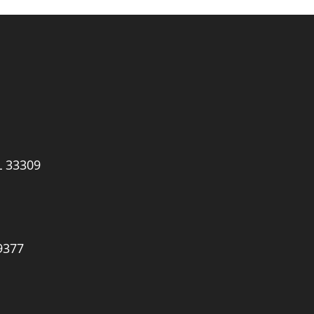
L 33309
9377