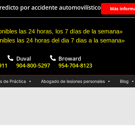
edicto por accidente automovilístico
Más inform
nibles las 24 horas, los 7 días de la semana»
nibles las 24 horas del dia 7 dias a la semana»
Duval
Broward
911
904-800-5297
954-704-8123
s de Práctica
Abogado de lesiones personales
Blog