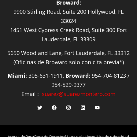
Broward:
9900 Stirling Road, Suite 200 Hollywood, FL
33024
1451 West Cypress Creek Road, Suite 300 Fort
Lauderdale, FL 33309
5650 Woodland Lane, Fort Lauderdale, FL 33312
(Oficinas de Broward solo con cita previa*)
Miami:
305-631-1911,
Broward:
954-704-8123 /
954-529-9377
Email :
jsuarez@suarezmontero.com
Acerca de
Beca
Beca de Derecho
Mapa del sitio
política de privacidad