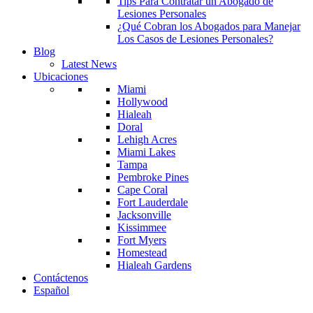
Tips Para Contratar un Abogado de
Lesiones Personales
¿Qué Cobran los Abogados para Manejar
Los Casos de Lesiones Personales?
Blog
Latest News
Ubicaciones
Miami
Hollywood
Hialeah
Doral
Lehigh Acres
Miami Lakes
Tampa
Pembroke Pines
Cape Coral
Fort Lauderdale
Jacksonville
Kissimmee
Fort Myers
Homestead
Hialeah Gardens
Contáctenos
Español