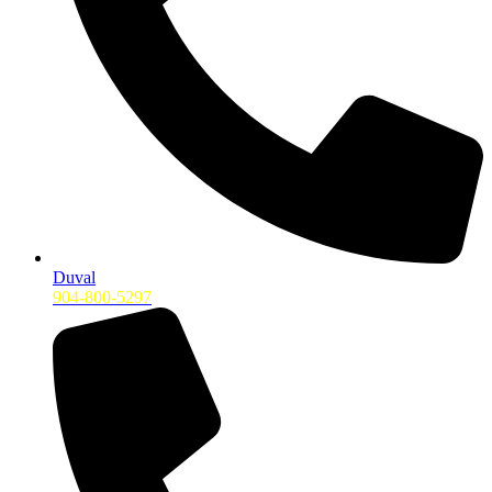
Duval
904-800-5297