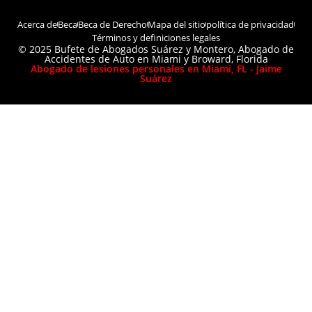
Acerca de
Beca
Beca de Derecho
Mapa del sitio
política de privacidad
Términos y definiciones legales
© 2025 Bufete de Abogados Suárez y Montero, Abogado de
Accidentes de Auto en Miami y Broward, Florida
Abogado de lesiones personales en Miami, FL - Jaime
Suárez