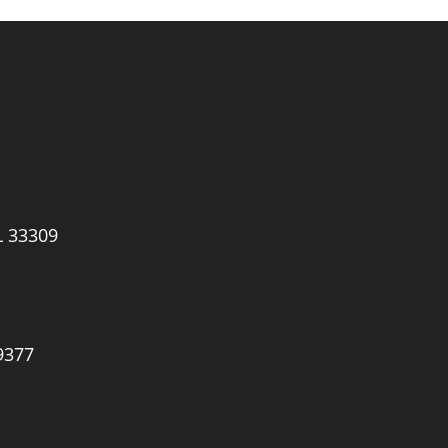
L 33309
9377