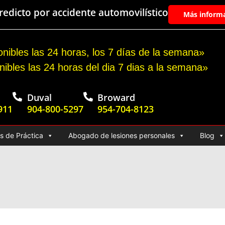
edicto por accidente automovilístico
Más inform
nibles las 24 horas, los 7 días de la semana»
nibles las 24 horas del dia 7 dias a la semana»
Duval
Broward
911
904-800-5297
954-704-8123
s de Práctica
Abogado de lesiones personales
Blog