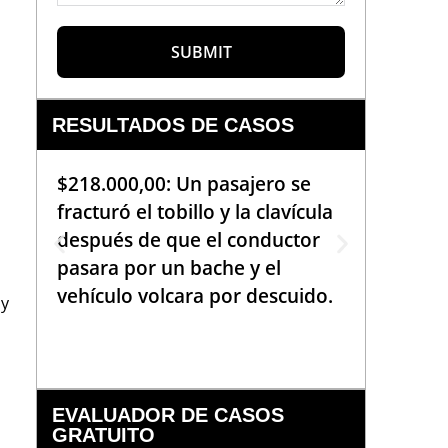
SUBMIT
RESULTADOS DE CASOS
$218.000,00: Un pasajero se
$99.000
fracturó el tobillo y la clavícula
que req
después de que el conductor
de la b
pasara por un bache y el
golpea
vehículo volcara por descuido.
una em
 y
había 
EVALUADOR DE CASOS
GRATUITO