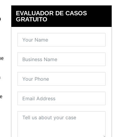
EVALUADOR DE CASOS
ó
GRATUITO
ue
a
te