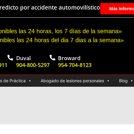
edicto por accidente automovilístico
Más inform
nibles las 24 horas, los 7 días de la semana»
nibles las 24 horas del dia 7 dias a la semana»
Duval
Broward
911
904-800-5297
954-704-8123
s de Práctica
Abogado de lesiones personales
Blog