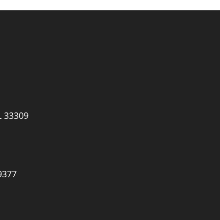
L 33309
9377