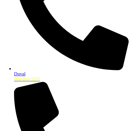
Duval
904-800-5297