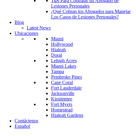
Tips Para Contratar un Abogado de
Lesiones Personales
¿Qué Cobran los Abogados para Manejar
Los Casos de Lesiones Personales?
Blog
Latest News
Ubicaciones
Miami
Hollywood
Hialeah
Doral
Lehigh Acres
Miami Lakes
Tampa
Pembroke Pines
Cape Coral
Fort Lauderdale
Jacksonville
Kissimmee
Fort Myers
Homestead
Hialeah Gardens
Contáctenos
Español