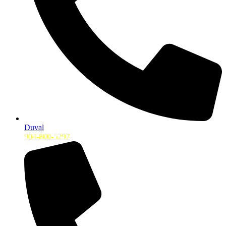
Duval
904-800-5297