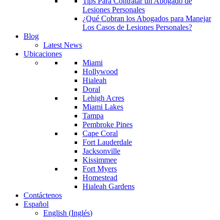
Tips Para Contratar un Abogado de
Lesiones Personales
¿Qué Cobran los Abogados para Manejar
Los Casos de Lesiones Personales?
Blog
Latest News
Ubicaciones
Miami
Hollywood
Hialeah
Doral
Lehigh Acres
Miami Lakes
Tampa
Pembroke Pines
Cape Coral
Fort Lauderdale
Jacksonville
Kissimmee
Fort Myers
Homestead
Hialeah Gardens
Contáctenos
Español
English
(
Inglés
)