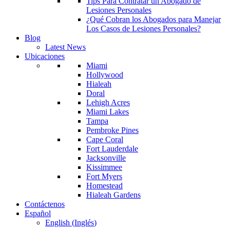
Tips Para Contratar un Abogado de
Lesiones Personales
¿Qué Cobran los Abogados para Manejar
Los Casos de Lesiones Personales?
Blog
Latest News
Ubicaciones
Miami
Hollywood
Hialeah
Doral
Lehigh Acres
Miami Lakes
Tampa
Pembroke Pines
Cape Coral
Fort Lauderdale
Jacksonville
Kissimmee
Fort Myers
Homestead
Hialeah Gardens
Contáctenos
Español
English
(
Inglés
)