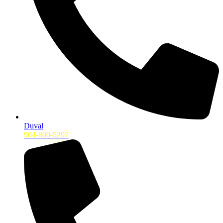
Duval
904-800-5297