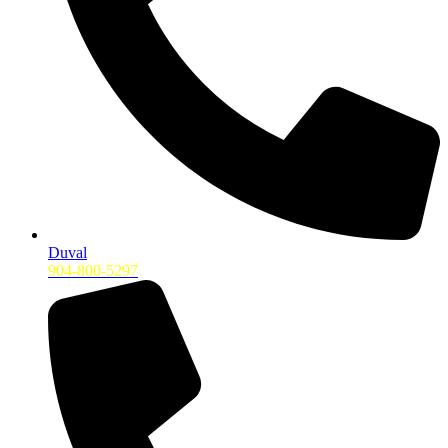
Duval
904-800-5297