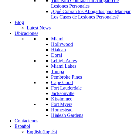
Tips Para Contratar un Abogado de
Lesiones Personales
¿Qué Cobran los Abogados para Manejar
Los Casos de Lesiones Personales?
Blog
Latest News
Ubicaciones
Miami
Hollywood
Hialeah
Doral
Lehigh Acres
Miami Lakes
Tampa
Pembroke Pines
Cape Coral
Fort Lauderdale
Jacksonville
Kissimmee
Fort Myers
Homestead
Hialeah Gardens
Contáctenos
Español
English
(
Inglés
)