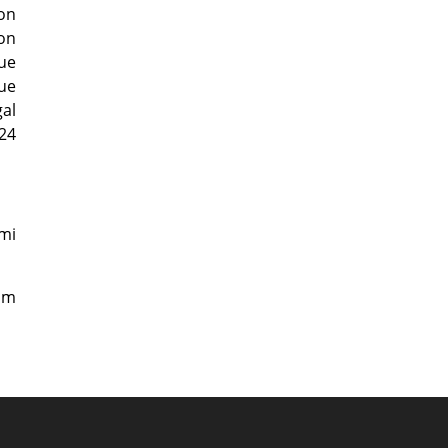
on
on
ue
que
gal
 24
mi
lm