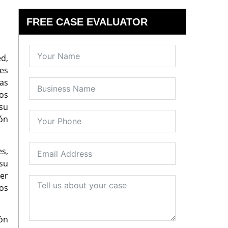
FREE CASE EVALUATOR
ed,
es
as
os
 su
ón
s,
 su
ner
los
ón