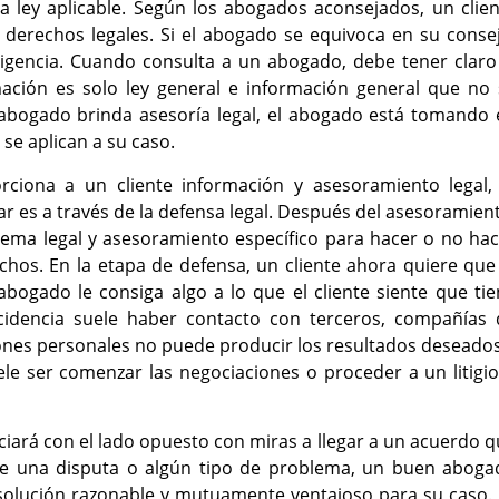
la ley aplicable. Según los abogados aconsejados, un clie
 derechos legales. Si el abogado se equivoca en su conse
igencia. Cuando consulta a un abogado, debe tener claro 
ación es solo ley general e información general que no 
 abogado brinda asesoría legal, el abogado está tomando 
 se aplican a su caso.
ona a un cliente información y asesoramiento legal, 
 es a través de la defensa legal. Después del asesoramien
 tema legal y asesoramiento específico para hacer o no ha
echos. En la etapa de defensa, un cliente ahora quiere que
abogado le consiga algo a lo que el cliente siente que ti
cidencia suele haber contacto con terceros, compañías 
iones personales no puede producir los resultados deseado
uele ser comenzar las negociaciones o proceder a un litigi
ará con el lado opuesto con miras a llegar a un acuerdo 
iene una disputa o algún tipo de problema, un buen aboga
solución razonable y mutuamente ventajoso para su caso. 