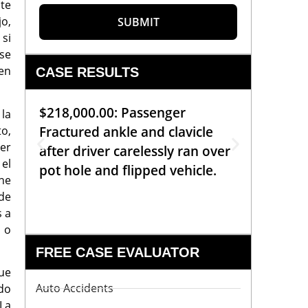
nte
jo,
SUBMIT
si
se
en
CASE RESULTS
$218,000.00: Passenger
$99,00
la
to,
Fractured ankle and clavicle
requiri
cer
after driver carelessly ran over
off bic
 el
pot hole and flipped vehicle.
left o
ene
constr
de
s a
o o
FREE CASE EVALUATOR
que
Auto Accidents
do
La