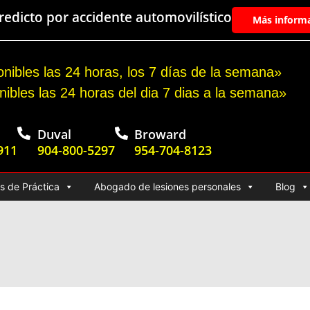
edicto por accidente automovilístico
Más inform
nibles las 24 horas, los 7 días de la semana»
nibles las 24 horas del dia 7 dias a la semana»
Duval
Broward
911
904-800-5297
954-704-8123
s de Práctica
Abogado de lesiones personales
Blog