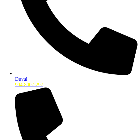
Duval
904-800-5297