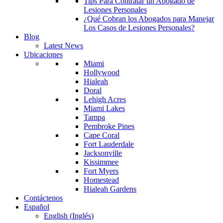
Tips Para Contratar un Abogado de
Lesiones Personales
¿Qué Cobran los Abogados para Manejar
Los Casos de Lesiones Personales?
Blog
Latest News
Ubicaciones
Miami
Hollywood
Hialeah
Doral
Lehigh Acres
Miami Lakes
Tampa
Pembroke Pines
Cape Coral
Fort Lauderdale
Jacksonville
Kissimmee
Fort Myers
Homestead
Hialeah Gardens
Contáctenos
Español
English
(
Inglés
)